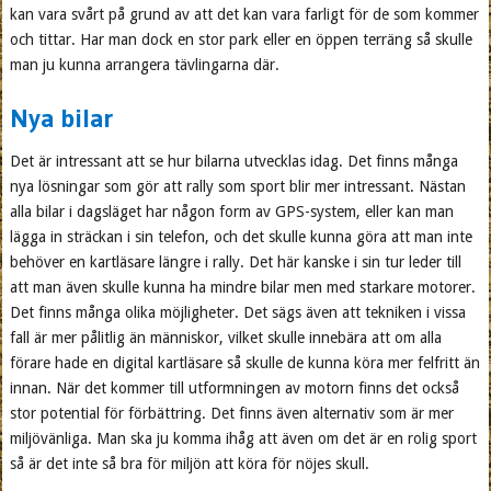
kan vara svårt på grund av att det kan vara farligt för de som kommer
och tittar. Har man dock en stor park eller en öppen terräng så skulle
man ju kunna arrangera tävlingarna där.
Nya bilar
Det är intressant att se hur bilarna utvecklas idag. Det finns många
nya lösningar som gör att rally som sport blir mer intressant. Nästan
alla bilar i dagsläget har någon form av GPS-system, eller kan man
lägga in sträckan i sin telefon, och det skulle kunna göra att man inte
behöver en kartläsare längre i rally. Det här kanske i sin tur leder till
att man även skulle kunna ha mindre bilar men med starkare motorer.
Det finns många olika möjligheter. Det sägs även att tekniken i vissa
fall är mer pålitlig än människor, vilket skulle innebära att om alla
förare hade en digital kartläsare så skulle de kunna köra mer felfritt än
innan. När det kommer till utformningen av motorn finns det också
stor potential för förbättring. Det finns även alternativ som är mer
miljövänliga. Man ska ju komma ihåg att även om det är en rolig sport
så är det inte så bra för miljön att köra för nöjes skull.